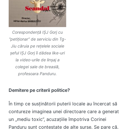
Corespondență IȘJ Gorj cu
“petiționar” de serviciu din Tg-
Jiu căruia pe rețelele sociale
șeful IȘJ Gorj îi dădea like-uri
la video-urile de linșaj a
colegei sale de breaslă,
profesoara Panduru.
Demitere pe criterii politice?
În timp ce susținătorii puterii locale au încercat să
contureze imaginea unei directoare care a generat
un „mediu toxic”, acuzațiile împotriva Corinei
Panduru sunt contestate de alte surse. Se pare că,