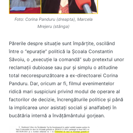
Foto: Corina Panduru (dreapta), Marcela
Mrejeru (stânga)
Părerile despre situație sunt împărțite, oscilând
între o “epurație” politică la Școala Constantin
Săvoiu, o „execuție la comandă” sub pretextul unor
reclamații dubioase sau pur și simplu o atitudine
total necorespunzătoare a ex-directoarei Corina
Panduru. Dar, oricum ar fi, filmul evenimentelor
ridică mari suspiciuni privind modul de operare al
factorilor de decizie, încrengăturile politice și până
la implicarea unor asistați sociali și analfabeți în
bucătăria internă a învățământului gorjean.