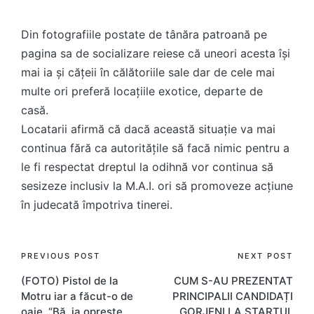
Din fotografiile postate de tânăra patroană pe
pagina sa de socializare reiese că uneori acesta își
mai ia și cățeii în călătoriile sale dar de cele mai
multe ori preferă locațiile exotice, departe de
casă.
Locatarii afirmă că dacă această situație va mai
continua fără ca autoritățile să facă nimic pentru a
le fi respectat dreptul la odihnă vor continua să
sesizeze inclusiv la M.A.I. ori să promoveze acțiune
în judecată împotriva tinerei.
Post
PREVIOUS POST
NEXT POST
(FOTO) Pistol de la
CUM S-AU PREZENTAT
navigation
Motru iar a făcut-o de
PRINCIPALII CANDIDAȚI
oaie. “Bă, ia oprește
GORJENI LA STARTUL