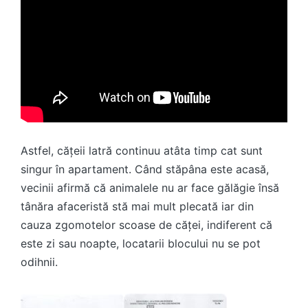
Astfel, cățeii latră continuu atâta timp cat sunt
singur în apartament. Când stăpâna este acasă,
vecinii afirmă că animalele nu ar face gălăgie însă
tânăra afaceristă stă mai mult plecată iar din
cauza zgomotelor scoase de căței, indiferent că
este zi sau noapte, locatarii blocului nu se pot
odihnii.