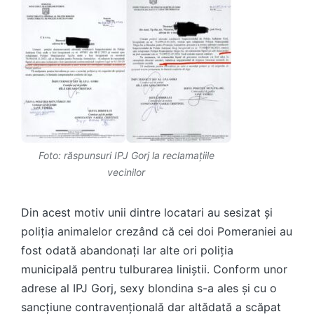
Foto: răspunsuri IPJ Gorj la reclamațiile
vecinilor
Din acest motiv unii dintre locatari au sesizat și
poliția animalelor crezând că cei doi Pomeraniei au
fost odată abandonați Iar alte ori poliția
municipală pentru tulburarea liniștii. Conform unor
adrese al IPJ Gorj, sexy blondina s-a ales și cu o
sancțiune contravențională dar altădată a scăpat