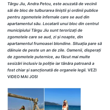
Târgu Jiu, Andra Petcu, este acuzată de vecinii
săi de bloc de tulburarea liniștii și ordinii publice
pentru zgomotele infernale care se aud din
apartamentul său. Locatarii unui bloc din centrul
municipiului Târgu Jiu sunt terorizați de
zgomotele care se aud, zi și noapte, din
apartamentul frumoasei blondine. Situația pare să
dăinuie de peste un an de zile. Oamenii, disperați
de zgomotele puternice, au făcut mai multe
sesizări inclusiv la poliție iar tânăra patroană a
fost chiar și sancționată de organele legii.
VEZI
VIDEO MAI JOS!