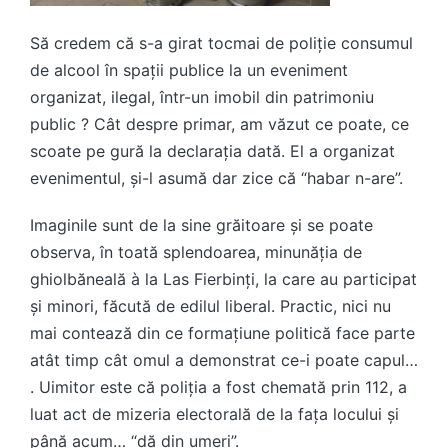
Să credem că s-a girat tocmai de poliție consumul
de alcool în spații publice la un eveniment
organizat, ilegal, într-un imobil din patrimoniu
public ? Cât despre primar, am văzut ce poate, ce
scoate pe gură la declarația dată. El a organizat
evenimentul, și-l asumă dar zice că “habar n-are”.
Imaginile sunt de la sine grăitoare și se poate
observa, în toată splendoarea, minunăția de
ghiolbăneală à la Las Fierbinți, la care au participat
și minori, făcută de edilul liberal. Practic, nici nu
mai contează din ce formațiune politică face parte
atât timp cât omul a demonstrat ce-i poate capul…
. Uimitor este că poliția a fost chemată prin 112, a
luat act de mizeria electorală de la fața locului și
până acum… “dă din umeri”.