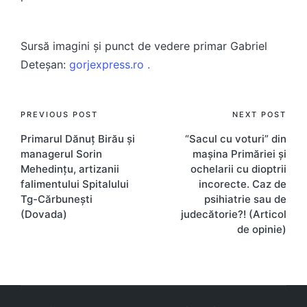
Sursă imagini și punct de vedere primar Gabriel
Deteșan:
gorjexpress.ro .
Post
PREVIOUS POST
NEXT POST
Primarul Dănuț Birău și
“Sacul cu voturi” din
navigation
managerul Sorin
mașina Primăriei și
Mehedințu, artizanii
ochelarii cu dioptrii
falimentului Spitalului
incorecte. Caz de
Tg-Cărbunești
psihiatrie sau de
(Dovada)
judecătorie?! (Articol
de opinie)