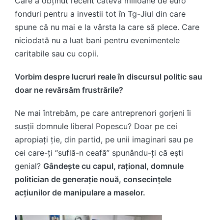
Care a obținut recent câteva milioane de euro
fonduri pentru a investii tot în Tg-Jiul din care
spune că nu mai e la vârsta la care să plece. Care
niciodată nu a luat bani pentru evenimentele
caritabile sau cu copii.
Vorbim despre lucruri reale în discursul politic sau
doar ne revărsăm frustrările?
Ne mai întrebăm, pe care antreprenori gorjeni îi
susții domnule liberal Popescu? Doar pe cei
apropiați ție, din partid, pe unii imaginari sau pe
cei care-ți “suflă-n ceafă” spunându-ți că ești
genial?
Gândește cu capul, rațional, domnule
politician de generație nouă, consecințele
acțiunilor de manipulare a maselor.