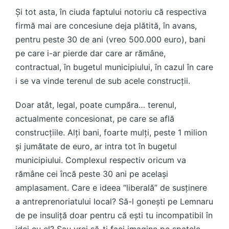
Și tot asta, în ciuda faptului notoriu că respectiva
firmă mai are concesiune deja plătită, în avans,
pentru peste 30 de ani (vreo 500.000 euro), bani
pe care i-ar pierde dar care ar rămâne,
contractual, în bugetul municipiului, în cazul în care
i se va vinde terenul de sub acele construcții.
Doar atât, legal, poate cumpăra… terenul,
actualmente concesionat, pe care se află
construcțiile. Alți bani, foarte mulți, peste 1 milion
și jumătate de euro, ar intra tot în bugetul
municipiului. Complexul respectiv oricum va
rămâne cei încă peste 30 ani pe același
amplasament. Care e ideea “liberală” de susținere
a antreprenoriatului local? Să-l gonești pe Lemnaru
de pe insuliță doar pentru că ești tu incompatibil în
idei cu el? Sau vrei să-ți faci imagine pe spatele