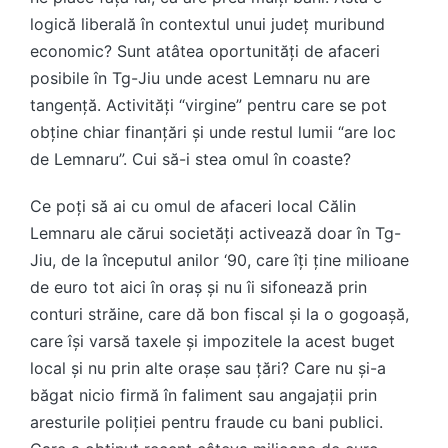
logică liberală în contextul unui județ muribund
economic? Sunt atâtea oportunități de afaceri
posibile în Tg-Jiu unde acest Lemnaru nu are
tangență. Activități “virgine” pentru care se pot
obține chiar finanțări și unde restul lumii “are loc
de Lemnaru”. Cui să-i stea omul în coaste?
Ce poți să ai cu omul de afaceri local Călin
Lemnaru ale cărui societăți activează doar în Tg-
Jiu, de la începutul anilor ‘90, care îți ține milioane
de euro tot aici în oraș și nu îi sifonează prin
conturi străine, care dă bon fiscal și la o gogoașă,
care își varsă taxele și impozitele la acest buget
local și nu prin alte orașe sau țări? Care nu și-a
băgat nicio firmă în faliment sau angajații prin
aresturile poliției pentru fraude cu bani publici.