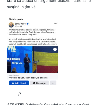
stare să aducă un argument plauzibil care să le
susțină inițiativă.
———//——-
ATENȚIE
!
Publicația Scandal de Gorj nu a fost