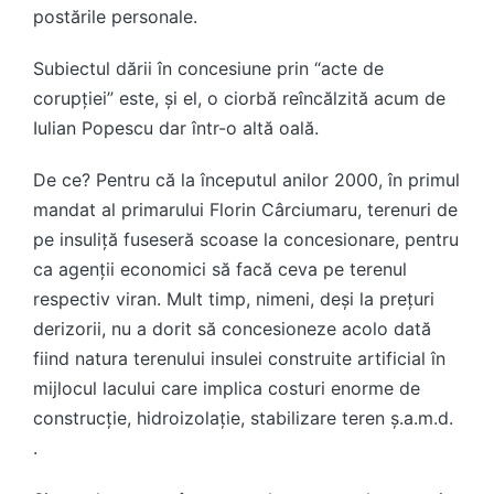
postările personale.
Subiectul dării în concesiune prin “acte de
corupției” este, și el, o ciorbă reîncălzită acum de
Iulian Popescu dar într-o altă oală.
De ce? Pentru că la începutul anilor 2000, în primul
mandat al primarului Florin Cârciumaru, terenuri de
pe insuliță fuseseră scoase la concesionare, pentru
ca agenții economici să facă ceva pe terenul
respectiv viran. Mult timp, nimeni, deși la prețuri
derizorii, nu a dorit să concesioneze acolo dată
fiind natura terenului insulei construite artificial în
mijlocul lacului care implica costuri enorme de
construcție, hidroizolație, stabilizare teren ș.a.m.d.
.