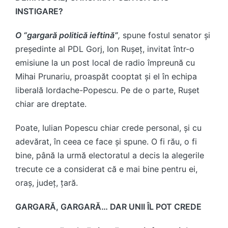
INSTIGARE?
O “gargară politică ieftină”
,
spune fostul senator și
președinte al PDL Gorj, Ion Rușeț, invitat într-o
emisiune la un post local de radio împreună cu
Mihai Prunariu, proaspăt cooptat și el în echipa
liberală Iordache-Popescu. Pe de o parte, Rușet
chiar are dreptate.
Poate, Iulian Popescu chiar crede personal, și cu
adevărat, în ceea ce face și spune. O fi rău, o fi
bine, până la urmă electoratul a decis la alegerile
trecute ce a considerat că e mai bine pentru ei,
oraș, județ, țară.
GARGARĂ, GARGARĂ… DAR UNII ÎL POT CREDE