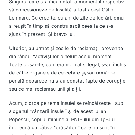
Singurul care s-a încumetat la momentul respectiv
să concesioneze pe Insuliță a fost acest Călin
Lemnaru. Cu credite, cu ani de zile de lucrări, omul
a reușit în timp să construiască ceea la ce s-a
ajuns în prezent. Și bravo lui!
Ulterior, au urmat și zecile de reclamații provenite
din rândul “activiștilor binelui” acelui moment.
Toate dosarele, cum era normal și legal, s-au închis
de către organele de cercetare și/sau urmărire
penală deoarece nu s-au constat fapte de corupție
sau ce mai reclamau unii și alții.
Acum, ciorba pe tema insulei se reîncălzește sub
sloganul “vânzării insulei” și de acest Iulian
Popescu, copilul minune al PNL-ului din Tg-Jiu,
împreună cu câțiva “orăcăitori” care nu sunt în