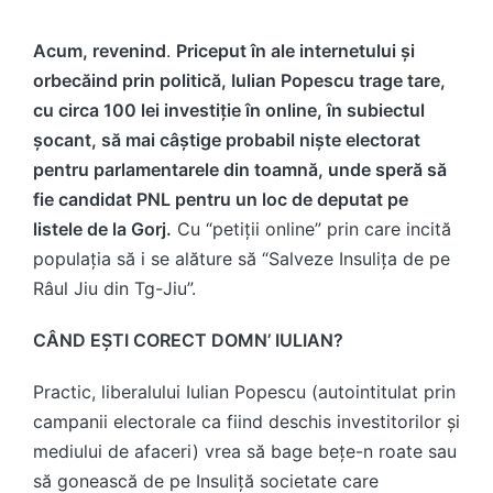
Acum, revenind
.
Priceput în ale internetului și
orbecăind prin politică, Iulian Popescu trage tare,
cu circa 100 lei investiție în online, în subiectul
șocant, să mai câștige probabil niște electorat
pentru parlamentarele din toamnă, unde speră să
fie candidat PNL pentru un loc de deputat pe
listele de la Gorj.
Cu “petiții online” prin care incită
populația să i se alăture să “Salveze Insulița de pe
Râul Jiu din Tg-Jiu”.
CÂND EȘTI CORECT DOMN’ IULIAN?
Practic, liberalului Iulian Popescu (autointitulat prin
campanii electorale ca fiind deschis investitorilor și
mediului de afaceri) vrea să bage bețe-n roate sau
să gonească de pe Insuliță societate care