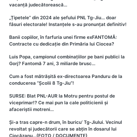
vacanță judecătorească…
„Țipetele” din 2024 ale șefului PNL Tg-Jiu… doar
fâsuri electorale! Instanțele s-au pronunțat definitiv!
Banii copiilor, în farfuria unei firme exFANTOMĂ:
Contracte cu dedicație din Primăria lui Ciocea?
Luis Popa, campionul combinațiilor pe bani publici la
Gorj? Fantomă 7 ani, 3 miliarde brusc…
Cum a fost mătrășită ex-directoarea Panduru de la
conducerea “Școlii 8 Tg-Jiu”!
SURSE: Blat PNL-AUR la Motru pentru postul de
viceprimar!? Ce mai pun la cale politicienii și
afaceriștii motreni…
Și-a tras capre-n drum, în buricu’ Tg-Jiului. Vecinul
revoltat și judecătorii care se abțin în dosarul lui
Ciocăzanu…(FOTO / DOCUMENTE)