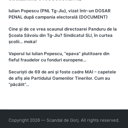
Iulian Popescu (PNL Tg-Jiu), vizat într-un DOSAR
PENAL după campania electorală (DOCUMENT)
Cine și de ce vrea scaunul directoarei Panduru de la
Școala Săvoiu din Tg-Jiu? Sindicatul SLI, în curtea
școlii… moka!
Vaporul lui Iulian Popescu, “epava” plutitoare din
fieful fraudelor cu fonduri europene…
Securiști de 69 de ani și foste cadre MAI – capetele
de afiș ale Partidului Oamenilor Tinerilor. Cum au
“păcălit”…
Copyright 2026 — Scandal de Gorj. All rights reserved.