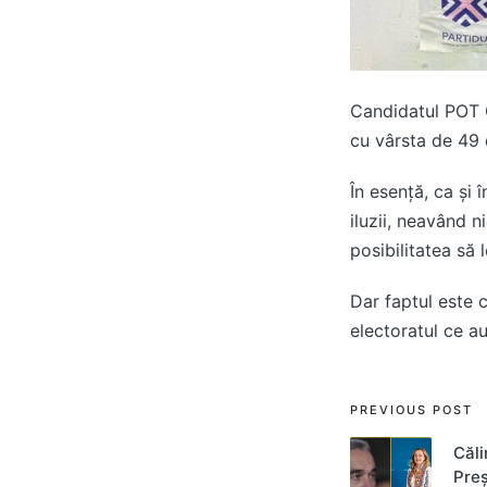
Candidatul POT G
cu vârsta de 49 d
În esență, ca și 
iluzii, neavând 
posibilitatea să
Dar faptul este c
electoratul ce au
Post
PREVIOUS POST
navigati
Căli
Preș