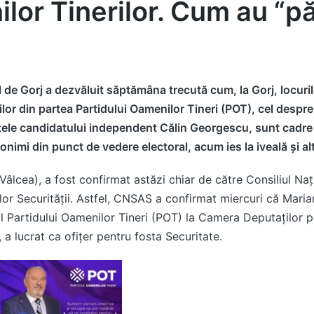
lor Tinerilor. Cum au “pă
de Gorj a dezvăluit săptămâna trecută cum, la Gorj, locurile
or din partea Partidului Oamenilor Tineri (POT), cel despr
atele candidatului independent Călin Georgescu, sunt cadre
nimi din punct de vedere electoral, acum ies la iveală și alt
(Vâlcea), a fost confirmat astăzi chiar de către Consiliul Na
lor Securității. Astfel, CNSAS a confirmat miercuri că Maria
al Partidului Oamenilor Tineri (POT) la Camera Deputaților p
, a lucrat ca ofițer pentru fosta Securitate
.