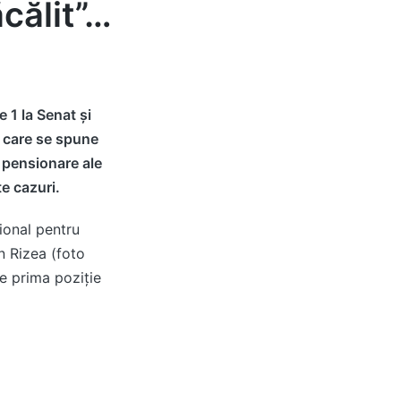
călit”…
 1 la Senat și
e care se spune
 pensionare ale
e cazuri.
țional pentru
n Rizea (foto
e prima poziție