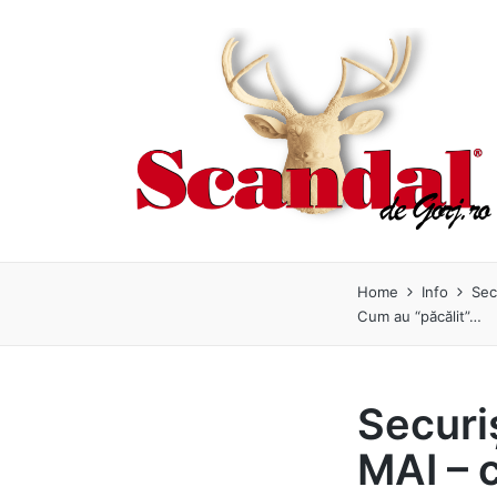
Home
Info
Sec
Cum au “păcălit”…
Securiș
MAI – c