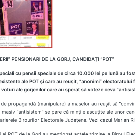
ERII” PENSIONARI DE LA GORJ, CANDIDAȚI “POT”
peciali cu pensii speciale de circa 10.000 lei pe lună au fo
xistente ale POT și care au reușit, “anonimi” electoratului f
voturi ale gorjenilor care au sperat să voteze ceva “antisis
 de propagandă (manipulare) a maselor au reușit să “convin
masiv “antisistem” se pare că mințile ascuțite ale unor cand
arierele Birourilor Electorale Județene. Vezi cazul Marian R
i ai POT de la Gorj au menționat actele trimise la Biroul El