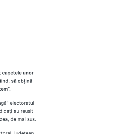
st capetele unor
iind, să obțină
tem”.
gă” electoratul
idați au reușit
izea, de mai sus.
ectoral Județean