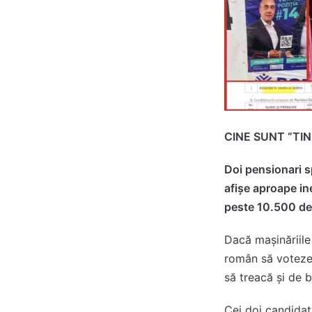
CINE SUNT “TIN
Doi pensionari s
afișe aproape ine
peste 10.500 de 
Dacă mașinăriile
român să voteze 
să treacă și de b
Cei doi candidaț