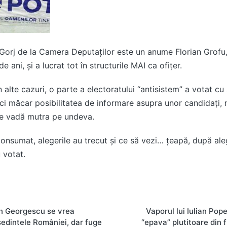
orj de la Camera Deputaților este un anume Florian Grofu, 
e ani, și a lucrat tot în structurile MAI ca ofițer.
în alte cazuri, o parte a electoratului “antisistem” a votat cu
nici măcar posibilitatea de informare asupra unor candidați, 
 le vadă mutra pe undeva.
onsumat, alegerile au trecut și ce să vezi… țeapă, după aleg
 votat.
on
n Georgescu se vrea
Vaporul lui Iulian Pop
edintele României, dar fuge
“epava” plutitoare din f