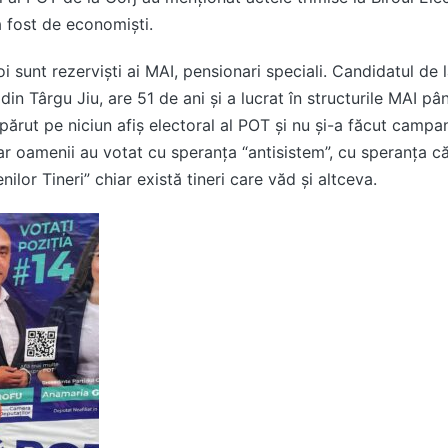
a fost de economiști.
doi sunt rezerviști ai MAI, pensionari speciali. Candidatul de
in Târgu Jiu, are 51 de ani și a lucrat în structurile MAI p
ărut pe niciun afiș electoral al POT și nu și-a făcut campa
ar oamenii au votat cu speranța “antisistem”, cu speranța că
nilor Tineri” chiar există tineri care văd și altceva.