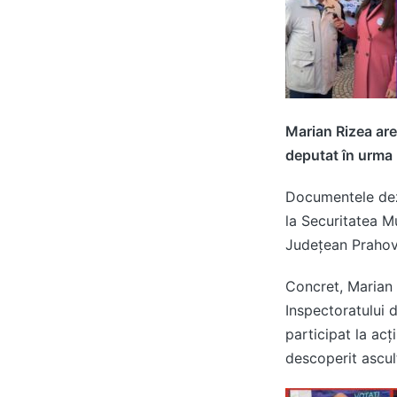
Marian Rizea are
deputat în urma r
Documentele dez
la Securitatea Mu
Judeţean Prahova
Concret, Marian 
Inspectoratului d
participat la ac
descoperit ascul