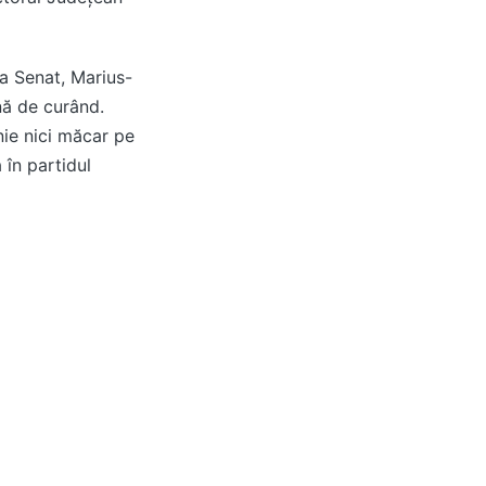
 la Senat, Marius-
ână de curând.
nie nici măcar pe
 în partidul