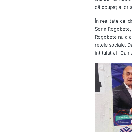
că ocupația lor 
În realitate cei 
Sorin Rogobete, d
Rogobete nu a ap
rețele sociale. D
intitulat al “Oame