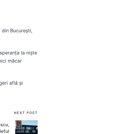
din București,
 speranța la niște
nici măcar
eri află și
NEXT POST
escu,
ieful