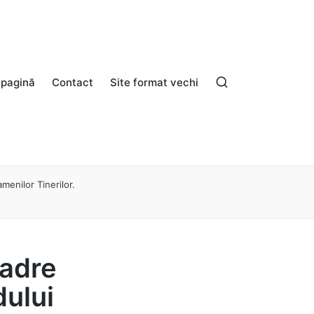
 pagină
Contact
Site format vechi
menilor Tinerilor.
cadre
dului