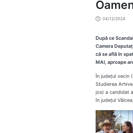
Oameni
04/12/2024
După ce Scandal 
Camera Deputațil
că se află în sp
MAI, aproape ano
În județul vecin 
Studierea Arhive
jos) a candidat 
în județul Vâlcea