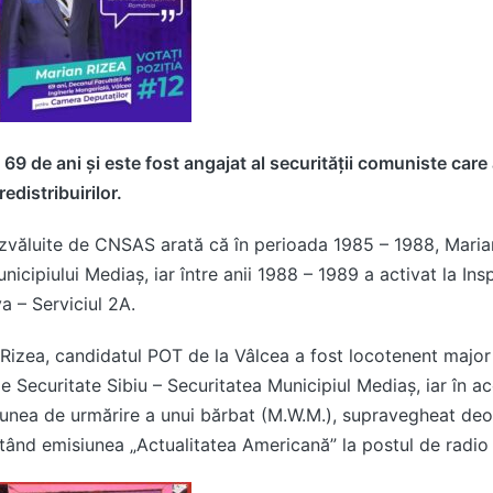
 69 de ani și este fost angajat al securității comuniste care
edistribuirilor.
văluite de CNSAS arată că în perioada 1985 – 1988, Marian
nicipiului Mediaş, iar între anii 1988 – 1989 a activat la Ins
 – Serviciul 2A.
Rizea, candidatul POT de la Vâlcea a fost locotenent major 
e Securitate Sibiu – Securitatea Municipiul Mediaş, iar în ac
ţiunea de urmărire a unui bărbat (M.W.M.), supravegheat deo
tând emisiunea „Actualitatea Americană” la postul de radio